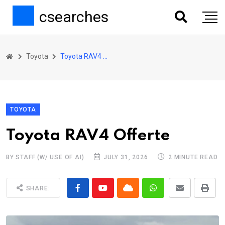
csearches
Toyota
Toyota RAV4 Offerte
TOYOTA
Toyota RAV4 Offerte
BY STAFF (W/ USE OF AI)
JULY 31, 2026
2 MINUTE READ
SHARE: